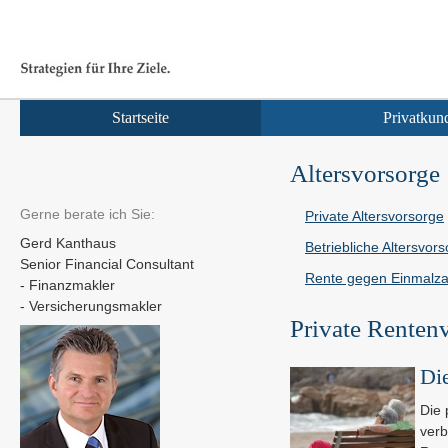
Startseite
Privatkun
Alters­vorsorge
Gerne berate ich Sie:
Private Alters­vorsorge
Gerd Kanthaus
Betriebliche Alters­vor
Senior Financial Consultant
Rente gegen Einmal­z
- Finanzmakler
- Ver­sicherungs­makler
Private Renten
Die
Die 
verb