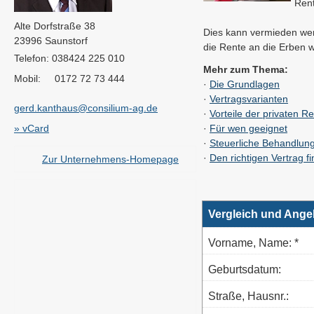
Rent
Alte Dorfstraße 38
Dies kann vermieden wer
23996 Saunstorf
die Rente an die Erben w
Telefon: 038424 225 010
Mehr zum Thema:
Mobil: 0172 72 73 444
·
Die Grundlagen
·
Vertragsvarianten
gerd.kanthaus@consilium-ag.de
·
Vorteile der privaten R
» vCard
·
Für wen geeignet
·
Steuerliche Behandlun
·
Den richtigen Vertrag f
Zur Unternehmens-Homepage
Vergleich und Ange
Vorname, Name: *
Geburts­datum:
Straße, Hausnr.: