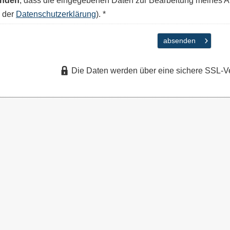
anden
, dass die eingegebenen Daten zur Bearbeitung meines A
n der
Datenschutzerklärung
). *
absenden
Die Daten werden über eine sichere SSL-V