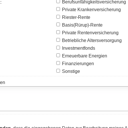
Berufsunfähigkeitsversicherung
:
Private Kranken­ver­si­che­rung
Riester-Rente
Basis(Rürup)-Rente
Private Rentenversicherung
Betriebliche Altersversorgung
Investmentfonds
Erneuerbare Energien
Finanzierungen
Sonstige
gen