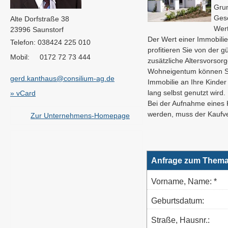
Grun
Gesc
Alte Dorfstraße 38
Wert
23996 Saunstorf
Der Wert einer Immobilie
Telefon: 038424 225 010
profitieren Sie von der
Mobil: 0172 72 73 444
zusätzliche Alters­vorsor
Wohneigentum können Sie
gerd.kanthaus@consilium-ag.de
Immobilie an Ihre Kinde
lang selbst genutzt wird.
» vCard
Bei der Aufnahme eines Kr
werden, muss der Kaufve
Zur Unternehmens-Homepage
Anfrage zum Thema
Vorname, Name: *
Geburts­datum:
Straße, Hausnr.: