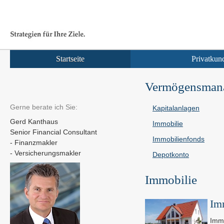
Startseite
Privatkun
Vermögensman
Gerne berate ich Sie:
Kapitalanlagen
Gerd Kanthaus
Immobilie
Senior Financial Consultant
Immobilienfonds
- Finanzmakler
- Ver­sicherungs­makler
Depotkonto
Immobilie
Imm
Immo