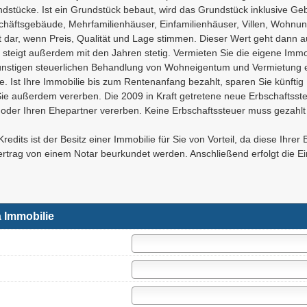
dstücke. Ist ein Grundstück bebaut, wird das Grundstück inklusive Ge
häftsgebäude, Mehrfamilienhäuser, Einfamilienhäuser, Villen, Wohnun
 dar, wenn Preis, Qualität und Lage stimmen. Dieser Wert geht dann a
 steigt außerdem mit den Jahren stetig. Vermieten Sie die eigene Imm
 günstigen steuerlichen Behandlung von Wohneigentum und Vermietung e
ge. Ist Ihre Immobilie bis zum Rentenanfang bezahlt, sparen Sie künftig 
 außerdem vererben. Die 2009 in Kraft getretene neue Erbschaftssteu
r oder Ihren Ehepartner vererben. Keine Erbschaftssteuer muss gezah
edits ist der Besitz einer Immobilie für Sie von Vorteil, da diese Ihrer
rtrag von einem Notar beurkundet werden. Anschließend erfolgt die E
 Immobilie